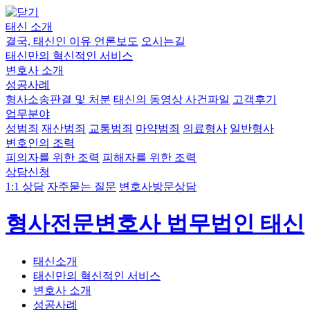
태신 소개
결국, 태신인 이유
언론보도
오시는길
태신만의 혁신적인 서비스
변호사 소개
성공사례
형사소송판결 및 처분
태신의 동영상 사건파일
고객후기
업무분야
성범죄
재산범죄
교통범죄
마약범죄
의료형사
일반형사
변호인의 조력
피의자를 위한 조력
피해자를 위한 조력
상담신청
1:1 상담
자주묻는 질문
변호사방문상담
형사전문변호사 법무법인 태신
태신소개
태신만의 혁신적인 서비스
변호사 소개
성공사례