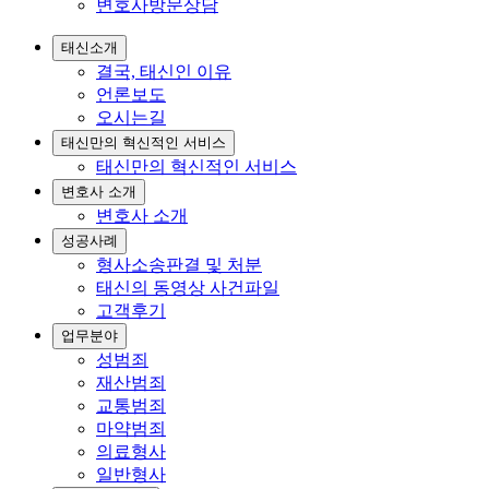
변호사방문상담
태신소개
결국, 태신인 이유
언론보도
오시는길
태신만의 혁신적인 서비스
태신만의 혁신적인 서비스
변호사 소개
변호사 소개
성공사례
형사소송판결 및 처분
태신의 동영상 사건파일
고객후기
업무분야
성범죄
재산범죄
교통범죄
마약범죄
의료형사
일반형사