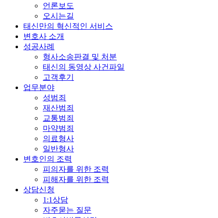
언론보도
오시는길
태신만의 혁신적인 서비스
변호사 소개
성공사례
형사소송판결 및 처분
태신의 동영상 사건파일
고객후기
업무분야
성범죄
재산범죄
교통범죄
마약범죄
의료형사
일반형사
변호인의 조력
피의자를 위한 조력
피해자를 위한 조력
상담신청
1:1상담
자주묻는 질문